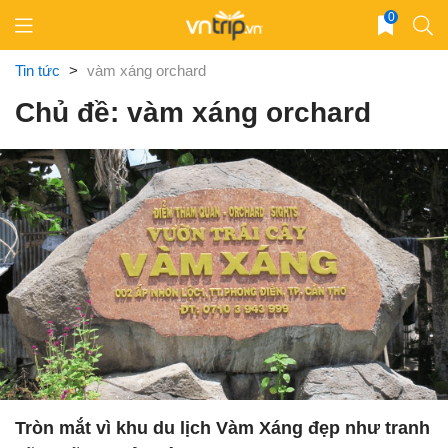
Skip
0
to
content
Tin tức
>
vàm xáng orchard
Chủ đề: vàm xáng orchard
Tròn mắt vì khu du lịch Vàm Xáng đẹp như tranh