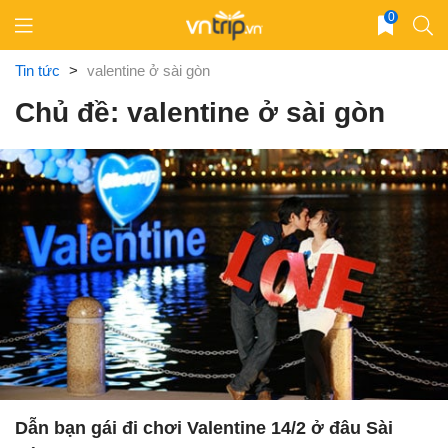
Skip
0
to
content
Tin tức
>
valentine ở sài gòn
Chủ đề: valentine ở sài gòn
Dẫn bạn gái đi chơi Valentine 14/2 ở đâu Sài