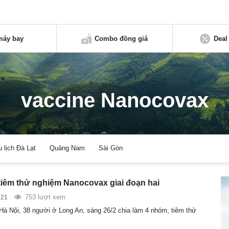
máy bay
Combo đồng giá
Deal
vaccine Nanocovax
u lịch Đà Lạt
Quảng Nam
Sài Gòn
tiêm thử nghiệm Nanocovax giai đoạn hai
753 lượt xem
021
 Hà Nội, 38 người ở Long An, sáng 26/2 chia làm 4 nhóm, tiêm thử
…