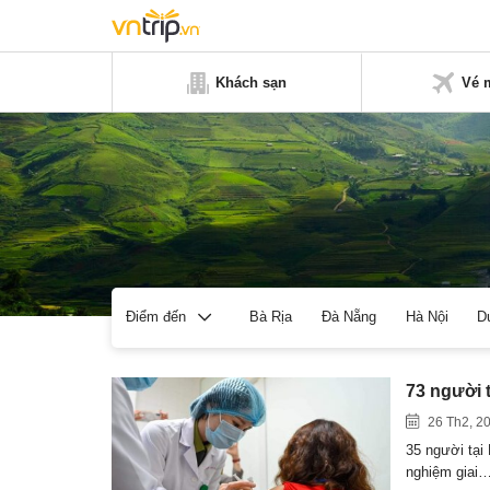
Khách sạn
Vé 
Bà Rịa
Đà Nẵng
Hà Nội
D
Điểm đến
73 người 
26 Th2, 2
35 người tại
nghiệm giai