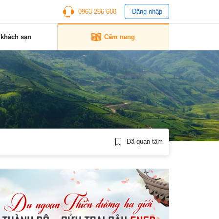
0963 266 688
Đăng nhập
 khách sạn
Cẩm nang
Đã quan tâm