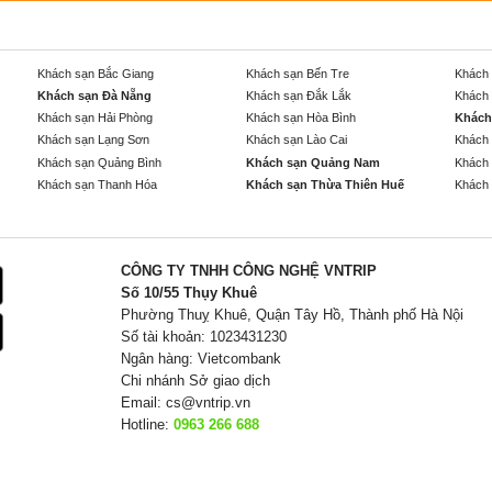
Khách sạn Bắc Giang
Khách sạn Bến Tre
Khách 
Khách sạn Đà Nẵng
Khách sạn Đắk Lắk
Khách 
Khách sạn Hải Phòng
Khách sạn Hòa Bình
Khách
Khách sạn Lạng Sơn
Khách sạn Lào Cai
Khách 
Khách sạn Quảng Bình
Khách sạn Quảng Nam
Khách 
Khách sạn Thanh Hóa
Khách sạn Thừa Thiên Huế
Khách 
CÔNG TY TNHH CÔNG NGHỆ VNTRIP
Số 10/55 Thụy Khuê
Phường Thuỵ Khuê, Quận Tây Hồ, Thành phố Hà Nội
Số tài khoản: 1023431230
Ngân hàng: Vietcombank
Chi nhánh Sở giao dịch
Email:
cs@vntrip.vn
Hotline:
0963 266 688