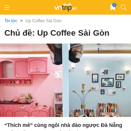
Skip
0
to
content
Tin tức
>
Up Coffee Sài Gòn
Chủ đề: Up Coffee Sài Gòn
“Thích mê” cùng ngôi nhà đảo ngược Đà Nẵng