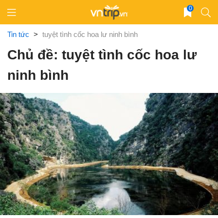
Skip
0
to
content
Tin tức
>
tuyệt tình cốc hoa lư ninh bình
Chủ đề: tuyệt tình cốc hoa lư
ninh bình