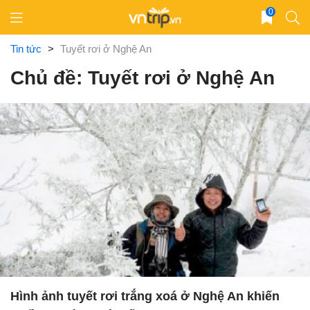
Skip
0
to
content
Tin tức
>
Tuyết rơi ở Nghệ An
Chủ đề: Tuyết rơi ở Nghệ An
Hình ảnh tuyết rơi trắng xoá ở Nghệ An khiến