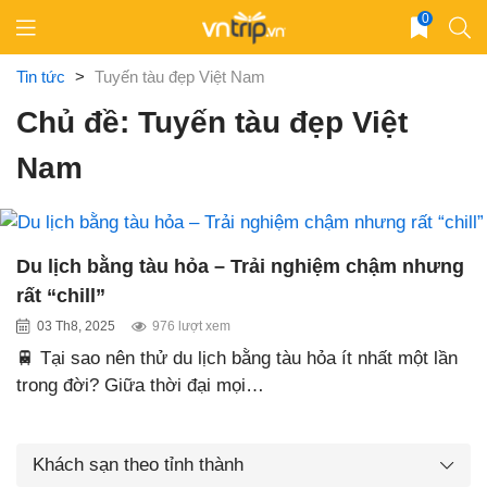
Skip
0
to
content
Tin tức
>
Tuyến tàu đẹp Việt Nam
Chủ đề: Tuyến tàu đẹp Việt
Nam
Du lịch bằng tàu hỏa – Trải nghiệm chậm nhưng
rất “chill”
03 Th8, 2025
976 lượt xem
🚆 Tại sao nên thử du lịch bằng tàu hỏa ít nhất một lần
trong đời? Giữa thời đại mọi…
Khách sạn theo tỉnh thành