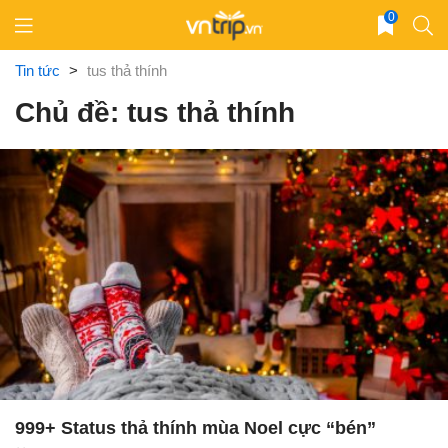
Skip
0
to
content
Tin tức
>
tus thả thính
Chủ đề: tus thả thính
999+ Status thả thính mùa Noel cực “bén”