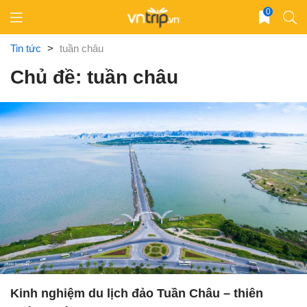
Skip
0
to
content
Tin tức
>
tuần châu
Chủ đề: tuần châu
Kinh nghiệm du lịch đảo Tuần Châu – thiên