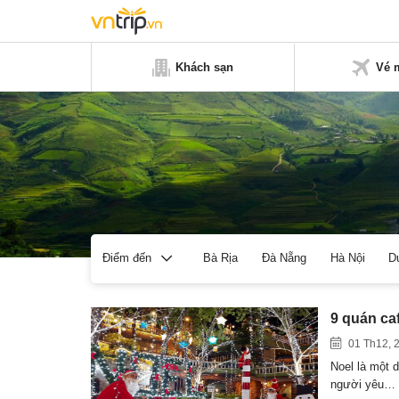
Khách sạn
Vé 
Bà Rịa
Đà Nẵng
Hà Nội
D
Điểm đến
9 quán caf
01 Th12, 
Noel là một 
người yêu…