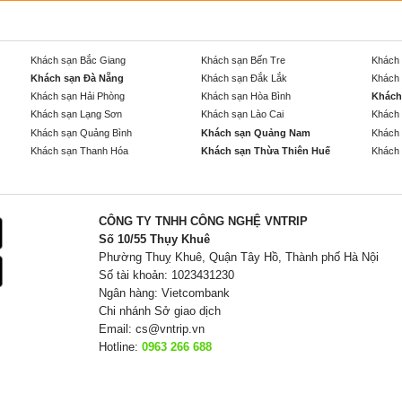
Khách sạn Bắc Giang
Khách sạn Bến Tre
Khách 
Khách sạn Đà Nẵng
Khách sạn Đắk Lắk
Khách 
Khách sạn Hải Phòng
Khách sạn Hòa Bình
Khách
Khách sạn Lạng Sơn
Khách sạn Lào Cai
Khách 
Khách sạn Quảng Bình
Khách sạn Quảng Nam
Khách 
Khách sạn Thanh Hóa
Khách sạn Thừa Thiên Huế
Khách 
CÔNG TY TNHH CÔNG NGHỆ VNTRIP
Số 10/55 Thụy Khuê
Phường Thuỵ Khuê, Quận Tây Hồ, Thành phố Hà Nội
Số tài khoản: 1023431230
Ngân hàng: Vietcombank
Chi nhánh Sở giao dịch
Email:
cs@vntrip.vn
Hotline:
0963 266 688