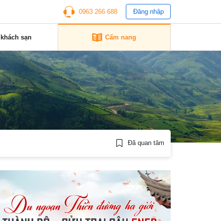
0963 266 688
Đăng nhập
 khách sạn
Cẩm nang
Đã quan tâm