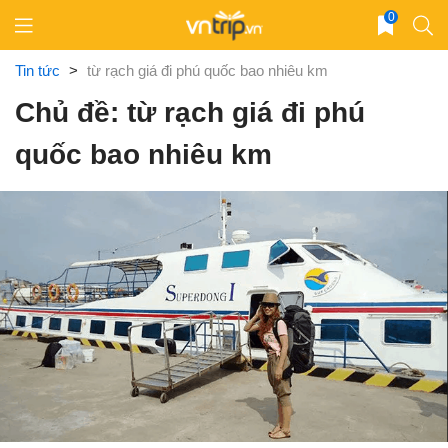
Skip
0
to
content
Tin tức
>
từ rạch giá đi phú quốc bao nhiêu km
Chủ đề: từ rạch giá đi phú
quốc bao nhiêu km