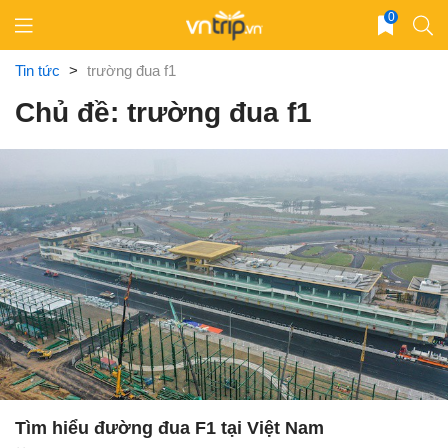
Skip
0
to
content
Tin tức
>
trường đua f1
Chủ đề: trường đua f1
Tìm hiểu đường đua F1 tại Việt Nam