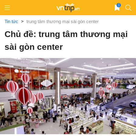
Skip
0
to
content
Tin tức
>
trung tâm thương mại sài gòn center
Chủ đề: trung tâm thương mại
sài gòn center