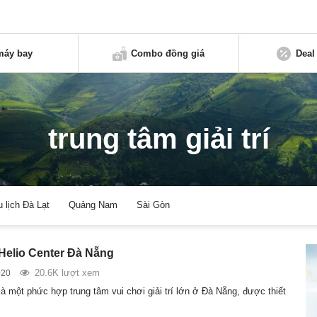
máy bay
Combo đồng giá
Deal
trung tâm giải trí
u lịch Đà Lạt
Quảng Nam
Sài Gòn
 Helio Center Đà Nẵng
20.6K lượt xem
020
là một phức hợp trung tâm vui chơi giải trí lớn ở Đà Nẵng, được thiết