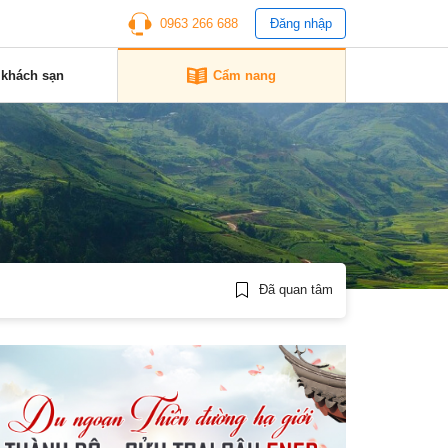
0963 266 688
Đăng nhập
 khách sạn
Cẩm nang
Đã quan tâm