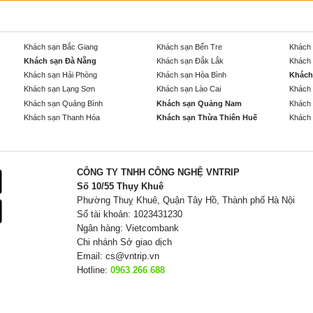
Khách sạn Bắc Giang
Khách sạn Bến Tre
Khách 
Khách sạn Đà Nẵng
Khách sạn Đắk Lắk
Khách 
Khách sạn Hải Phòng
Khách sạn Hòa Bình
Khách
Khách sạn Lạng Sơn
Khách sạn Lào Cai
Khách 
Khách sạn Quảng Bình
Khách sạn Quảng Nam
Khách 
Khách sạn Thanh Hóa
Khách sạn Thừa Thiên Huế
Khách 
CÔNG TY TNHH CÔNG NGHỆ VNTRIP
Số 10/55 Thụy Khuê
Phường Thuỵ Khuê, Quận Tây Hồ, Thành phố Hà Nội
Số tài khoản: 1023431230
Ngân hàng: Vietcombank
Chi nhánh Sở giao dịch
Email:
cs@vntrip.vn
Hotline:
0963 266 688