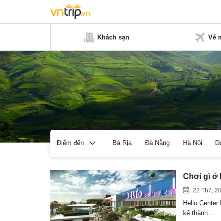
Khách sạn
Vé 
Bà Rịa
Đà Nẵng
Hà Nội
D
Điểm đến
Chơi gì ở
22 Th7, 2
Helio Center 
kế thành…