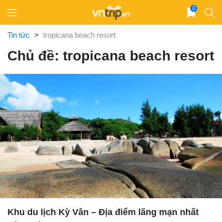
Skip
0
to
content
Tin tức
>
tropicana beach resort
Chủ đề: tropicana beach resort
Khu du lịch Kỳ Vân – Địa điểm lãng mạn nhất