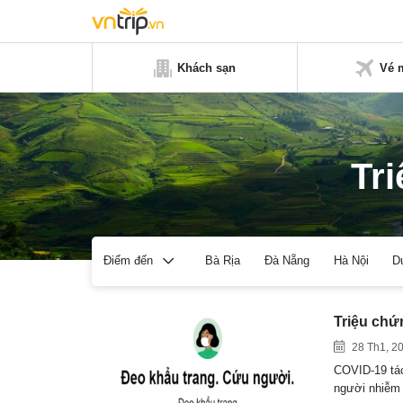
Khách sạn
Vé 
Tr
Bà Rịa
Đà Nẵng
Hà Nội
D
Điểm đến
Triệu chứ
28 Th1, 2
COVID-19 tác
người nhiễm 