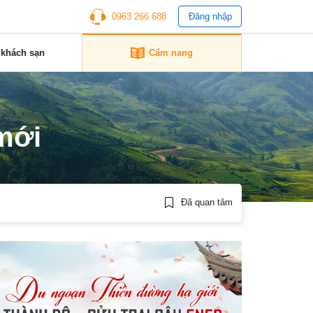
0963 266 688
Đăng nhập
 khách sạn
Cẩm nang
mới
Đã quan tâm