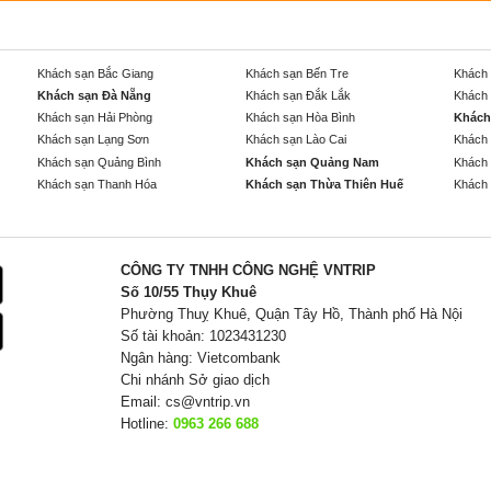
Khách sạn Bắc Giang
Khách sạn Bến Tre
Khách 
Khách sạn Đà Nẵng
Khách sạn Đắk Lắk
Khách 
Khách sạn Hải Phòng
Khách sạn Hòa Bình
Khách
Khách sạn Lạng Sơn
Khách sạn Lào Cai
Khách 
Khách sạn Quảng Bình
Khách sạn Quảng Nam
Khách 
Khách sạn Thanh Hóa
Khách sạn Thừa Thiên Huế
Khách 
CÔNG TY TNHH CÔNG NGHỆ VNTRIP
Số 10/55 Thụy Khuê
Phường Thuỵ Khuê, Quận Tây Hồ, Thành phố Hà Nội
Số tài khoản: 1023431230
Ngân hàng: Vietcombank
Chi nhánh Sở giao dịch
Email:
cs@vntrip.vn
Hotline:
0963 266 688