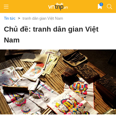
Skip
0
to
content
Tin tức
>
tranh dân gian Việt Nam
Chủ đề: tranh dân gian Việt
Nam