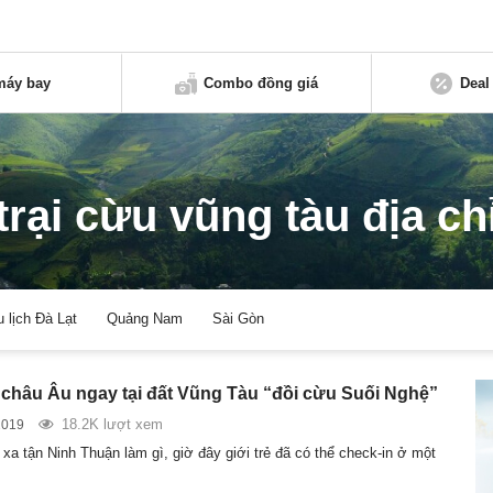
máy bay
Combo đồng giá
Deal
trại cừu vũng tàu địa ch
u lịch Đà Lạt
Quảng Nam
Sài Gòn
châu Âu ngay tại đất Vũng Tàu “đồi cừu Suối Nghệ”
18.2K lượt xem
2019
xa tận Ninh Thuận làm gì, giờ đây giới trẻ đã có thể check-in ở một