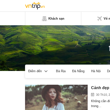
Khách sạn
Vé 
Bà Rịa
Đà Nẵng
Hà Nội
D
Điểm đến
Cảnh đẹp 
30 Th10, 
Không cần đi 
trong…