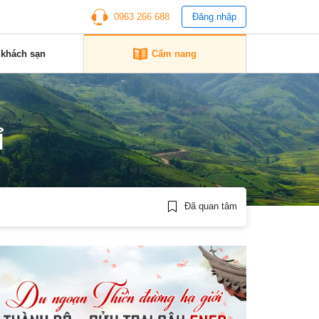
0963 266 688
Đăng nhập
 khách sạn
Cẩm nang
ỉ
Đã quan tâm