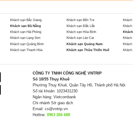
Khách sạn Bắc Giang
Khách sạn Bến Tre
Khách 
Khách sạn Đà Nẵng
Khách sạn Đắk Lắk
Khách 
Khách sạn Hải Phòng
Khách sạn Hòa Bình
Khách
Khách sạn Lạng Sơn
Khách sạn Lào Cai
Khách 
Khách sạn Quảng Bình
Khách sạn Quảng Nam
Khách 
Khách sạn Thanh Hóa
Khách sạn Thừa Thiên Huế
Khách 
CÔNG TY TNHH CÔNG NGHỆ VNTRIP
Số 10/55 Thụy Khuê
Phường Thuỵ Khuê, Quận Tây Hồ, Thành phố Hà Nội
Số tài khoản: 1023431230
Ngân hàng: Vietcombank
Chi nhánh Sở giao dịch
Email:
cs@vntrip.vn
Hotline:
0963 266 688