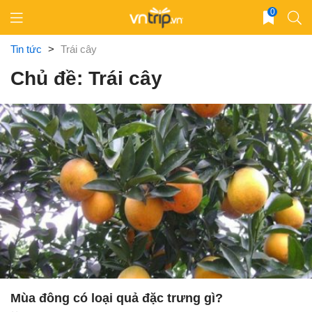
Skip
0
to
content
Tin tức
>
Trái cây
Chủ đề: Trái cây
Mùa đông có loại quả đặc trưng gì?