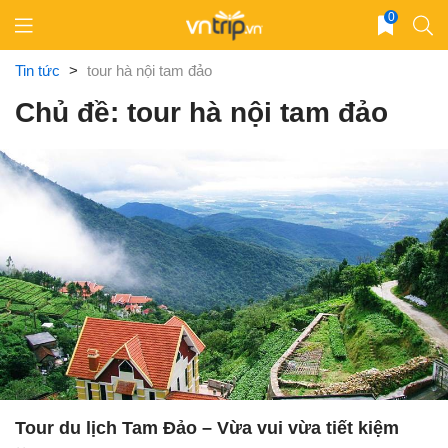
Skip
0
to
content
Tin tức
>
tour hà nội tam đảo
Chủ đề: tour hà nội tam đảo
Tour du lịch Tam Đảo – Vừa vui vừa tiết kiệm