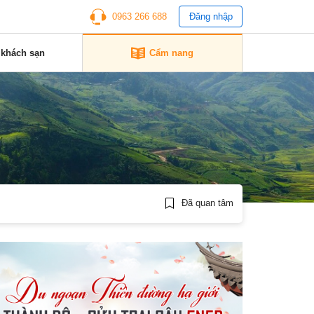
0963 266 688
Đăng nhập
 khách sạn
Cẩm nang
Đã quan tâm