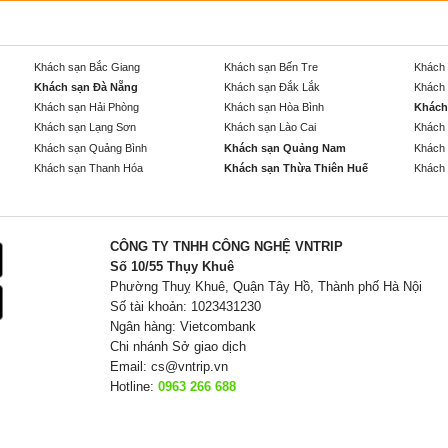
Khách sạn Bắc Giang
Khách sạn Bến Tre
Khách 
Khách sạn Đà Nẵng
Khách sạn Đắk Lắk
Khách 
Khách sạn Hải Phòng
Khách sạn Hòa Bình
Khách
Khách sạn Lạng Sơn
Khách sạn Lào Cai
Khách 
Khách sạn Quảng Bình
Khách sạn Quảng Nam
Khách 
Khách sạn Thanh Hóa
Khách sạn Thừa Thiên Huế
Khách 
CÔNG TY TNHH CÔNG NGHỆ VNTRIP
Số 10/55 Thụy Khuê
Phường Thuỵ Khuê, Quận Tây Hồ, Thành phố Hà Nội
Số tài khoản: 1023431230
Ngân hàng: Vietcombank
Chi nhánh Sở giao dịch
Email:
cs@vntrip.vn
Hotline:
0963 266 688