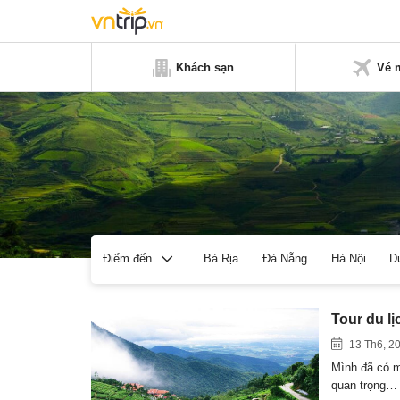
Khách sạn
Vé 
Bà Rịa
Đà Nẵng
Hà Nội
D
Điểm đến
Tour du lị
13 Th6, 2
Mình đã có m
quan trọng…