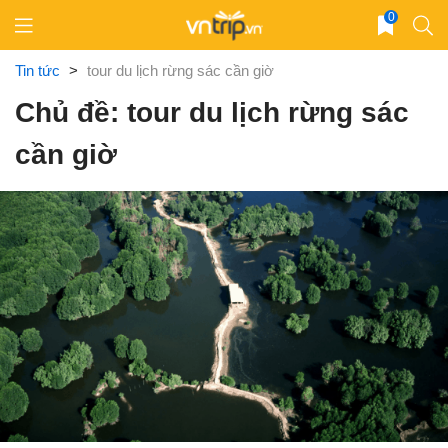
Skip
0
to
content
Tin tức
>
tour du lịch rừng sác cần giờ
Chủ đề: tour du lịch rừng sác
cần giờ