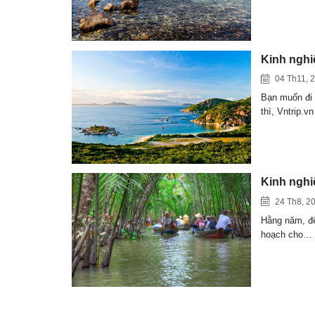
Kinh nghiệ
04 Th11, 
Bạn muốn đi 
thì, Vntrip.v
Kinh nghi
24 Th8, 2
Hằng năm, đế
hoạch cho…