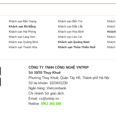
Khách sạn Bắc Giang
Khách sạn Bến Tre
Khách 
Khách sạn Đà Nẵng
Khách sạn Đắk Lắk
Khách 
Khách sạn Hải Phòng
Khách sạn Hòa Bình
Khách
Khách sạn Lạng Sơn
Khách sạn Lào Cai
Khách 
Khách sạn Quảng Bình
Khách sạn Quảng Nam
Khách 
Khách sạn Thanh Hóa
Khách sạn Thừa Thiên Huế
Khách 
CÔNG TY TNHH CÔNG NGHỆ VNTRIP
Số 10/55 Thụy Khuê
Phường Thuỵ Khuê, Quận Tây Hồ, Thành phố Hà Nội
Số tài khoản: 1023431230
Ngân hàng: Vietcombank
Chi nhánh Sở giao dịch
Email:
cs@vntrip.vn
Hotline:
0963 266 688