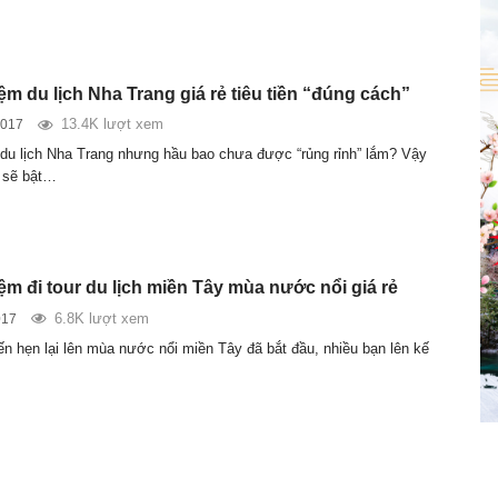
m du lịch Nha Trang giá rẻ tiêu tiền “đúng cách”
13.4K lượt xem
2017
du lịch Nha Trang nhưng hầu bao chưa được “rủng rỉnh” lắm? Vậy
n sẽ bật…
ệm đi tour du lịch miền Tây mùa nước nổi giá rẻ
6.8K lượt xem
017
n hẹn lại lên mùa nước nổi miền Tây đã bắt đầu, nhiều bạn lên kế