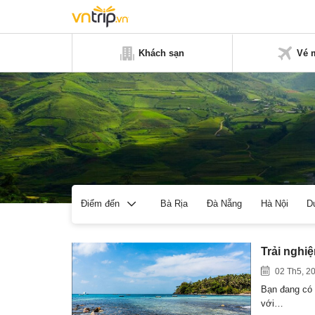
Khách sạn
Vé 
Bà Rịa
Đà Nẵng
Hà Nội
D
Điểm đến
Trải nghi
02 Th5, 2
Bạn đang có
với…