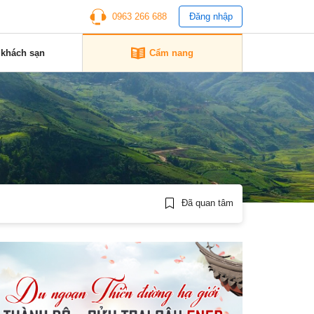
0963 266 688
Đăng nhập
 khách sạn
Cẩm nang
Đã quan tâm