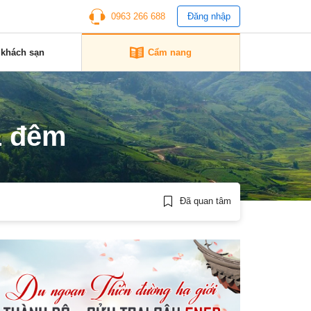
0963 266 688
Đăng nhập
 khách sạn
Cẩm nang
1 đêm
Đã quan tâm