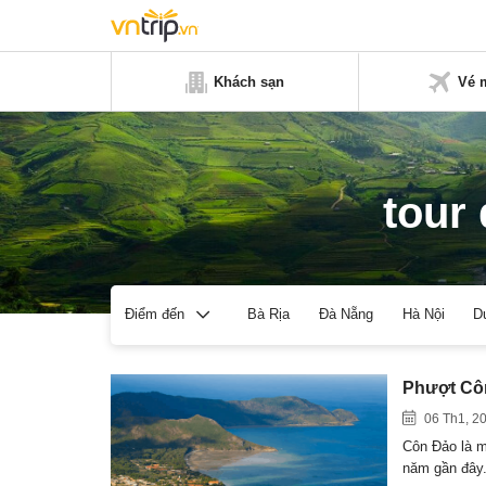
Khách sạn
Vé 
tour
Bà Rịa
Đà Nẵng
Hà Nội
D
Điểm đến
Phượt Côn
06 Th1, 2
Côn Đảo là m
năm gần đây