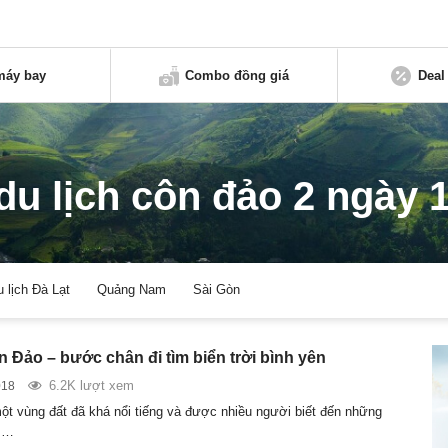
máy bay
Combo đồng giá
Deal
 du lịch côn đảo 2 ngày 
u lịch Đà Lạt
Quảng Nam
Sài Gòn
 Đảo – bước chân đi tìm biển trời bình yên
6.2K lượt xem
018
ột vùng đất đã khá nổi tiếng và được nhiều người biết đến những
.…