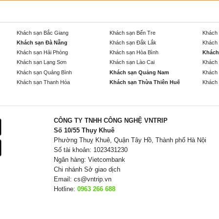
Khách sạn Bắc Giang
Khách sạn Bến Tre
Khách 
Khách sạn Đà Nẵng
Khách sạn Đắk Lắk
Khách 
Khách sạn Hải Phòng
Khách sạn Hòa Bình
Khách
Khách sạn Lạng Sơn
Khách sạn Lào Cai
Khách 
Khách sạn Quảng Bình
Khách sạn Quảng Nam
Khách 
Khách sạn Thanh Hóa
Khách sạn Thừa Thiên Huế
Khách 
CÔNG TY TNHH CÔNG NGHỆ VNTRIP
Số 10/55 Thụy Khuê
Phường Thuỵ Khuê, Quận Tây Hồ, Thành phố Hà Nội
Số tài khoản: 1023431230
Ngân hàng: Vietcombank
Chi nhánh Sở giao dịch
Email:
cs@vntrip.vn
Hotline:
0963 266 688