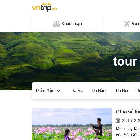
Khách sạn
Vé 
tour
Bà Rịa
Đà Nẵng
Hà Nội
D
Điểm đến
Chia sẻ k
22 Th12, 
Miền Tây là 
của Sài Gòn