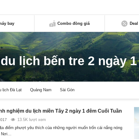
máy bay
Combo đồng giá
Deal
 du lịch bến tre 2 ngày 
u lịch Đà Lạt
Quảng Nam
Sài Gòn
inh nghiệm du lịch miền Tây 2 ngày 1 đêm Cuối Tuần
13.5K lượt xem
2017
địa điểm phượt yêu thích của những người muốn trốn cái nắng nóng
. Nơi…