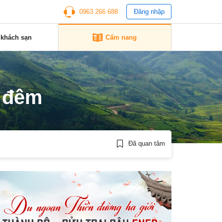
0963 266 688
Đăng nhập
 khách sạn
Cẩm nang
1 đêm
Đã quan tâm