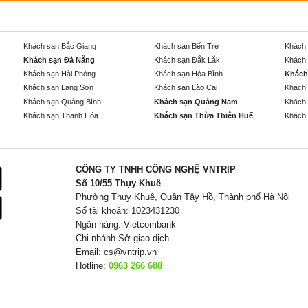
Khách sạn Bắc Giang
Khách sạn Bến Tre
Khách 
Khách sạn Đà Nẵng
Khách sạn Đắk Lắk
Khách 
Khách sạn Hải Phòng
Khách sạn Hòa Bình
Khách
Khách sạn Lạng Sơn
Khách sạn Lào Cai
Khách 
Khách sạn Quảng Bình
Khách sạn Quảng Nam
Khách 
Khách sạn Thanh Hóa
Khách sạn Thừa Thiên Huế
Khách 
CÔNG TY TNHH CÔNG NGHỆ VNTRIP
Số 10/55 Thụy Khuê
Phường Thuỵ Khuê, Quận Tây Hồ, Thành phố Hà Nội
Số tài khoản: 1023431230
Ngân hàng: Vietcombank
Chi nhánh Sở giao dịch
Email:
cs@vntrip.vn
Hotline:
0963 266 688