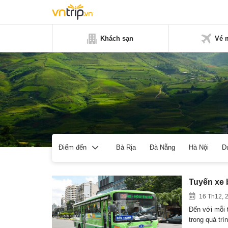
Khách sạn
Vé 
Bà Rịa
Đà Nẵng
Hà Nội
D
Điểm đến
Tuyến xe 
16 Th12, 
Đến với mỗi 
trong quá tr