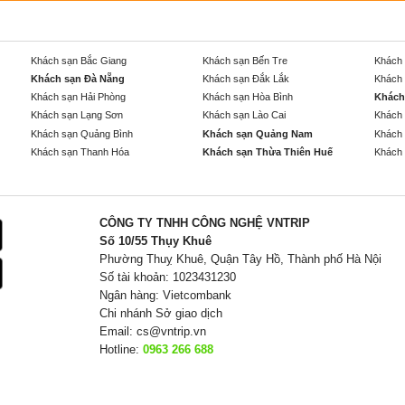
Khách sạn Bắc Giang
Khách sạn Bến Tre
Khách 
Khách sạn Đà Nẵng
Khách sạn Đắk Lắk
Khách 
Khách sạn Hải Phòng
Khách sạn Hòa Bình
Khách
Khách sạn Lạng Sơn
Khách sạn Lào Cai
Khách 
Khách sạn Quảng Bình
Khách sạn Quảng Nam
Khách 
Khách sạn Thanh Hóa
Khách sạn Thừa Thiên Huế
Khách 
CÔNG TY TNHH CÔNG NGHỆ VNTRIP
Số 10/55 Thụy Khuê
Phường Thuỵ Khuê, Quận Tây Hồ, Thành phố Hà Nội
Số tài khoản: 1023431230
Ngân hàng: Vietcombank
Chi nhánh Sở giao dịch
Email:
cs@vntrip.vn
Hotline:
0963 266 688