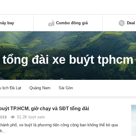
máy bay
Combo đồng giá
Deal
tổng đài xe buýt tphcm
u lịch Đà Lạt
Quảng Nam
Sài Gòn
buýt TP.HCM, giờ chạy và SĐT tổng đài
51.2K lượt xem
2019
thành phố, xe buýt là phương tiện công cộng bạn không thể bỏ qua
ình…