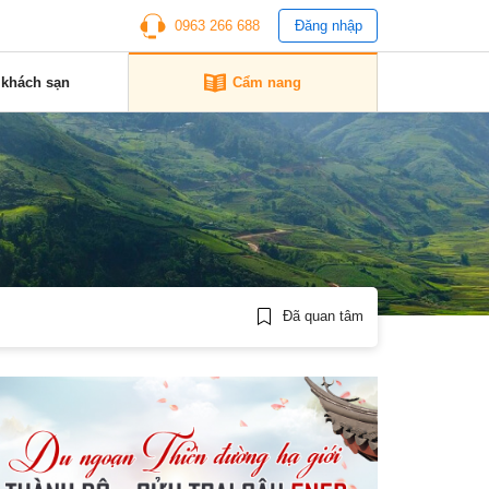
0963 266 688
Đăng nhập
 khách sạn
Cẩm nang
Đã quan tâm