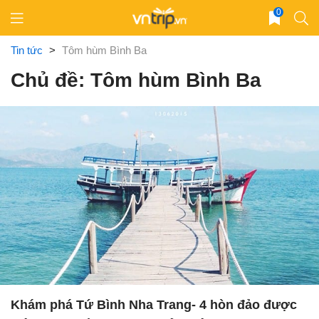
Skip
0
to
content
Tin tức
>
Tôm hùm Bình Ba
Chủ đề: Tôm hùm Bình Ba
Khám phá Tứ Bình Nha Trang- 4 hòn đảo được