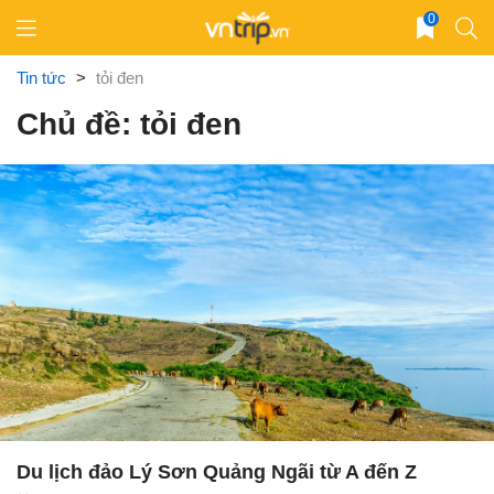
Skip
0
to
content
Tin tức
>
tỏi đen
Chủ đề: tỏi đen
Du lịch đảo Lý Sơn Quảng Ngãi từ A đến Z