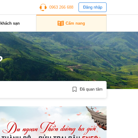
0963 266 688
Đăng nhập
 khách sạn
Cẩm nang
?
Đã quan tâm