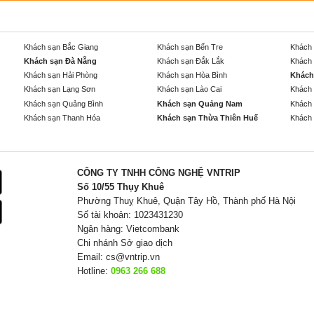
Khách sạn Bắc Giang
Khách sạn Bến Tre
Khách 
Khách sạn Đà Nẵng
Khách sạn Đắk Lắk
Khách 
Khách sạn Hải Phòng
Khách sạn Hòa Bình
Khách
Khách sạn Lạng Sơn
Khách sạn Lào Cai
Khách 
Khách sạn Quảng Bình
Khách sạn Quảng Nam
Khách 
Khách sạn Thanh Hóa
Khách sạn Thừa Thiên Huế
Khách 
CÔNG TY TNHH CÔNG NGHỆ VNTRIP
Số 10/55 Thụy Khuê
Phường Thuỵ Khuê, Quận Tây Hồ, Thành phố Hà Nội
Số tài khoản: 1023431230
Ngân hàng: Vietcombank
Chi nhánh Sở giao dịch
Email:
cs@vntrip.vn
Hotline:
0963 266 688