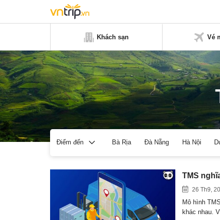
Khách sạn
Vé 
Bà Rịa
Đà Nẵng
Hà Nội
D
Điểm đến
TMS nghĩa 
26 Th9, 2
Mô hình TMS 
khác nhau. 