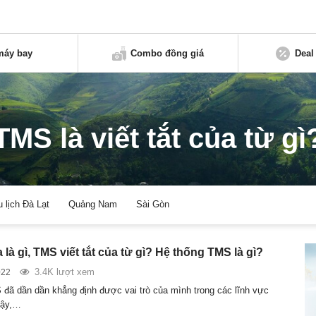
máy bay
Combo đồng giá
Deal
TMS là viết tắt của từ gì
u lịch Đà Lạt
Quảng Nam
Sài Gòn
là gì, TMS viết tắt của từ gì? Hệ thống TMS là gì?
3.4K lượt xem
022
đã dần dần khẳng định được vai trò của mình trong các lĩnh vực
Vậy,…