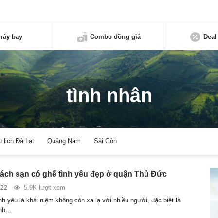
máy bay
Combo đồng giá
Deal
tình nhân
u lịch Đà Lạt
Quảng Nam
Sài Gòn
ch sạn có ghế tình yêu đẹp ở quận Thủ Đức
5.9K lượt xem
022
h yêu là khái niệm không còn xa lạ với nhiều người, đặc biệt là
ình…