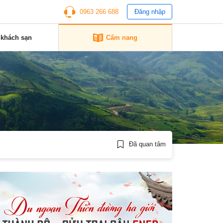
0963 266 688
Đăng nhập
 khách sạn
Cẩm nang
Đã quan tâm