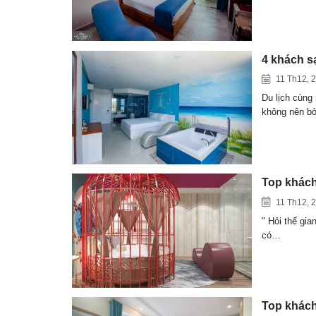
4 khách s
11 Th12, 
Du lịch cùng
không nên b
Top khách
11 Th12, 
" Hỏi thế gia
có…
Top khách