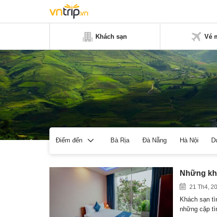
Khách sạn
Vé 
Bà Rịa
Đà Nẵng
Hà Nội
D
Điểm đến
Những khá
21 Th4, 2
Khách sạn tìn
những cặp t