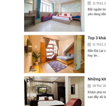
11 Th12, 
Bắt nguồn từ
yêu đang dầ
Top 3 khác
11 Th12, 
Đến Đà Lạt c
hay ăn…
Những khá
28 Th2, 2
Khám phá một
sạn đầy đủ t