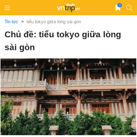
Skip
0
to
content
Tin tức
>
tiểu tokyo giữa lòng sài gòn
Chủ đề: tiểu tokyo giữa lòng
sài gòn