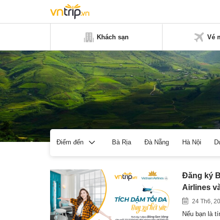
Khách sạn
Vé 
Bà Rịa
Đà Nẵng
Hà Nội
D
Điểm đến
Đăng ký B
Airlines 
24 Th6, 2
Nếu bạn là t