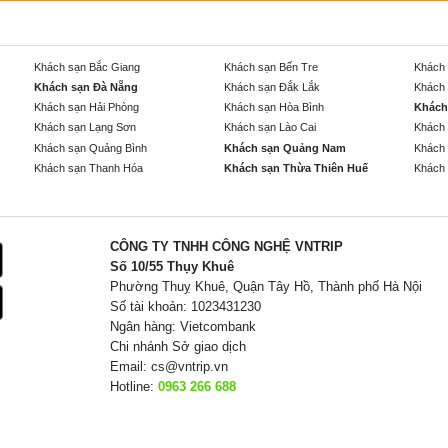
Khách sạn Bắc Giang
Khách sạn Bến Tre
Khách 
Khách sạn Đà Nẵng
Khách sạn Đắk Lắk
Khách 
Khách sạn Hải Phòng
Khách sạn Hòa Bình
Khách
Khách sạn Lạng Sơn
Khách sạn Lào Cai
Khách 
Khách sạn Quảng Bình
Khách sạn Quảng Nam
Khách 
Khách sạn Thanh Hóa
Khách sạn Thừa Thiên Huế
Khách 
CÔNG TY TNHH CÔNG NGHỆ VNTRIP
Số 10/55 Thụy Khuê
Phường Thuỵ Khuê, Quận Tây Hồ, Thành phố Hà Nội
Số tài khoản: 1023431230
Ngân hàng: Vietcombank
Chi nhánh Sở giao dịch
Email:
cs@vntrip.vn
Hotline:
0963 266 688