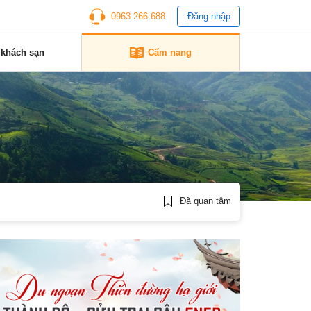
0963 266 688
Đăng nhập
 khách sạn
Cẩm nang
Đã quan tâm