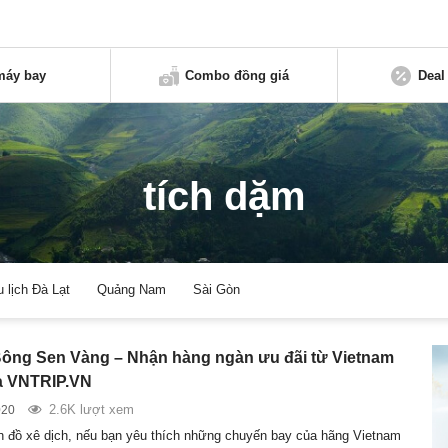
máy bay
Combo đồng giá
Deal
tích dặm
u lịch Đà Lạt
Quảng Nam
Sài Gòn
ông Sen Vàng – Nhận hàng ngàn ưu đãi từ Vietnam
và VNTRIP.VN
2.6K lượt xem
020
ín đồ xê dịch, nếu bạn yêu thích những chuyến bay của hãng Vietnam