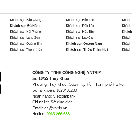
Khách sạn Bắc Giang
Khách sạn Bến Tre
Khách 
Khách sạn Đà Nẵng
Khách sạn Đắk Lắk
Khách 
Khách sạn Hải Phòng
Khách sạn Hòa Bình
Khách
Khách sạn Lạng Sơn
Khách sạn Lào Cai
Khách 
Khách sạn Quảng Bình
Khách sạn Quảng Nam
Khách 
Khách sạn Thanh Hóa
Khách sạn Thừa Thiên Huế
Khách 
CÔNG TY TNHH CÔNG NGHỆ VNTRIP
Số 10/55 Thụy Khuê
Phường Thuỵ Khuê, Quận Tây Hồ, Thành phố Hà Nội
Số tài khoản: 1023431230
Ngân hàng: Vietcombank
Chi nhánh Sở giao dịch
Email:
cs@vntrip.vn
Hotline:
0963 266 688