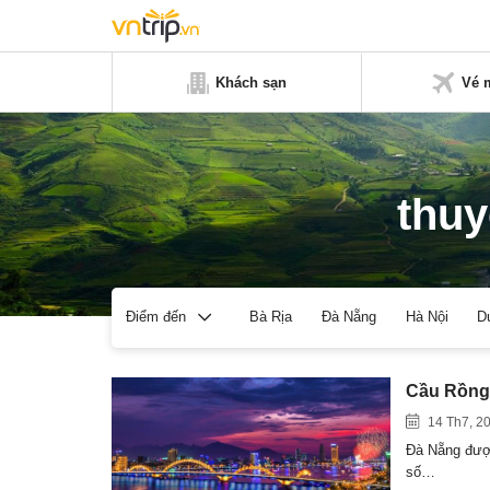
Khách sạn
Vé 
thuy
Bà Rịa
Đà Nẵng
Hà Nội
D
Điểm đến
Cầu Rồng 
14 Th7, 2
Đà Nẵng được
số…