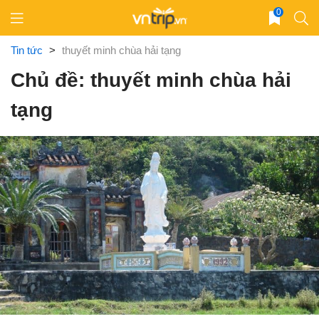
Skip
0
to
content
Tin tức
>
thuyết minh chùa hải tạng
Chủ đề: thuyết minh chùa hải
tạng