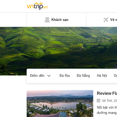
Khách sạn
Vé 
Bà Rịa
Đà Nẵng
Hà Nội
D
Điểm đến
Review Fl
08 Th6, 2
Nổi bật với t
dưỡng mang