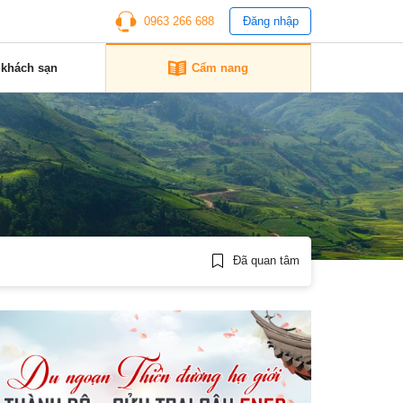
0963 266 688
Đăng nhập
 khách sạn
Cẩm nang
Đã quan tâm