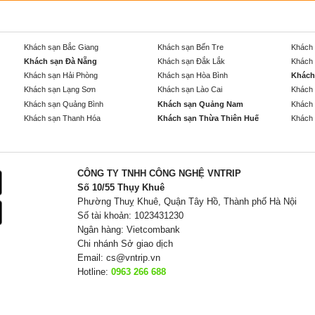
Khách sạn Bắc Giang
Khách sạn Bến Tre
Khách 
Khách sạn Đà Nẵng
Khách sạn Đắk Lắk
Khách 
Khách sạn Hải Phòng
Khách sạn Hòa Bình
Khách
Khách sạn Lạng Sơn
Khách sạn Lào Cai
Khách 
Khách sạn Quảng Bình
Khách sạn Quảng Nam
Khách 
Khách sạn Thanh Hóa
Khách sạn Thừa Thiên Huế
Khách 
CÔNG TY TNHH CÔNG NGHỆ VNTRIP
Số 10/55 Thụy Khuê
Phường Thuỵ Khuê, Quận Tây Hồ, Thành phố Hà Nội
Số tài khoản: 1023431230
Ngân hàng: Vietcombank
Chi nhánh Sở giao dịch
Email:
cs@vntrip.vn
Hotline:
0963 266 688