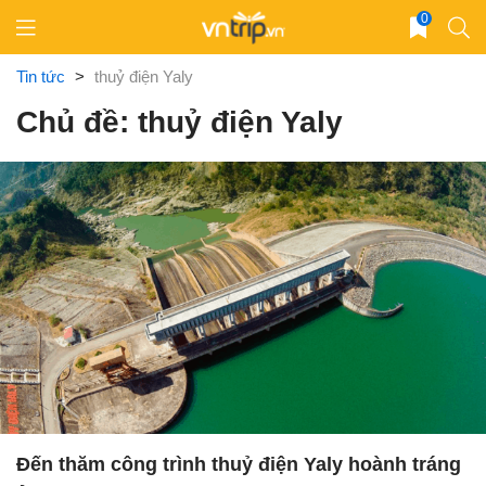
Skip
0
to
content
Tin tức
>
thuỷ điện Yaly
Chủ đề: thuỷ điện Yaly
Đến thăm công trình thuỷ điện Yaly hoành tráng