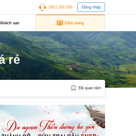
0963 266 688
Đăng nhập
 khách sạn
Cẩm nang
á rẻ
Đã quan tâm