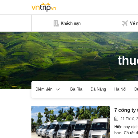
Khách sạn
Vé 
thu
Bà Rịa
Đà Nẵng
Hà Nội
D
Điểm đến
7 công ty
21 Th10, 
Hiện nay dịc
hơn. Có rất