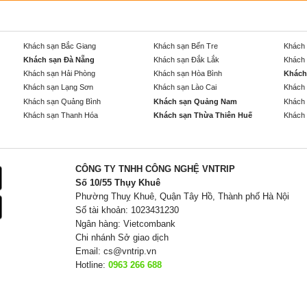
Khách sạn Bắc Giang
Khách sạn Bến Tre
Khách 
Khách sạn Đà Nẵng
Khách sạn Đắk Lắk
Khách 
Khách sạn Hải Phòng
Khách sạn Hòa Bình
Khách
Khách sạn Lạng Sơn
Khách sạn Lào Cai
Khách 
Khách sạn Quảng Bình
Khách sạn Quảng Nam
Khách 
Khách sạn Thanh Hóa
Khách sạn Thừa Thiên Huế
Khách 
CÔNG TY TNHH CÔNG NGHỆ VNTRIP
Số 10/55 Thụy Khuê
Phường Thuỵ Khuê, Quận Tây Hồ, Thành phố Hà Nội
Số tài khoản: 1023431230
Ngân hàng: Vietcombank
Chi nhánh Sở giao dịch
Email:
cs@vntrip.vn
Hotline:
0963 266 688