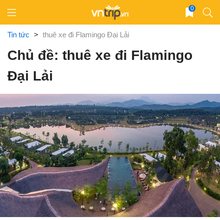
Skip
0
to
content
Tin tức
>
thuê xe đi Flamingo Đại Lải
Chủ đề: thuê xe đi Flamingo
Đại Lải