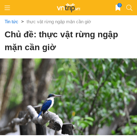
Skip
0
to
content
Tin tức
>
thực vật rừng ngập mặn cần giờ
Chủ đề: thực vật rừng ngập
mặn cần giờ