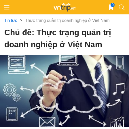
Skip
0
to
content
Tin tức
>
Thực trạng quản trị doanh nghiệp ở Việt Nam
Chủ đề: Thực trạng quản trị
doanh nghiệp ở Việt Nam