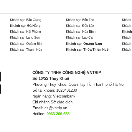
Khách sạn Bắc Giang
Khách sạn Bến Tre
Khách 
Khách sạn Đà Nẵng
Khách sạn Đắk Lắk
Khách 
Khách sạn Hải Phòng
Khách sạn Hòa Bình
Khách
Khách sạn Lạng Sơn
Khách sạn Lào Cai
Khách 
Khách sạn Quảng Bình
Khách sạn Quảng Nam
Khách 
Khách sạn Thanh Hóa
Khách sạn Thừa Thiên Huế
Khách 
CÔNG TY TNHH CÔNG NGHỆ VNTRIP
Số 10/55 Thụy Khuê
Phường Thuỵ Khuê, Quận Tây Hồ, Thành phố Hà Nội
Số tài khoản: 1023431230
Ngân hàng: Vietcombank
Chi nhánh Sở giao dịch
Email:
cs@vntrip.vn
Hotline:
0963 266 688