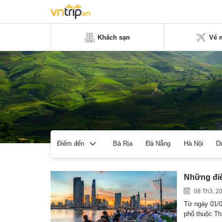
Khách sạn
Vé 
Bà Rịa
Đà Nẵng
Hà Nội
D
Điểm đến
Những điể
08 Th3, 2
Từ ngày 01/0
phố thuộc T