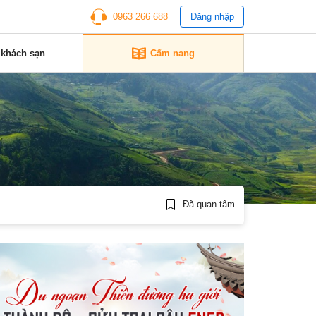
0963 266 688
Đăng nhập
 khách sạn
Cẩm nang
Đã quan tâm