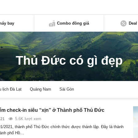
máy bay
Combo đồng giá
Deal
Thủ Đức có gì đẹp
u lịch Đà Lạt
Quảng Nam
Sài Gòn
m check-in siêu “xịn” ở Thành phố Thủ Đức
5.6K lượt xem
021
1/2021, thành phố Thủ Đức chính thức được thành lập. Đây là thành
hành phố Hồ…