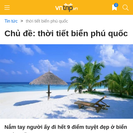
Skip
0
to
content
Tin tức
>
thời tiết biển phú quốc
Chủ đề: thời tiết biển phú quốc
Nắm tay người ấy đi hết 9 điểm tuyệt đẹp ở biển