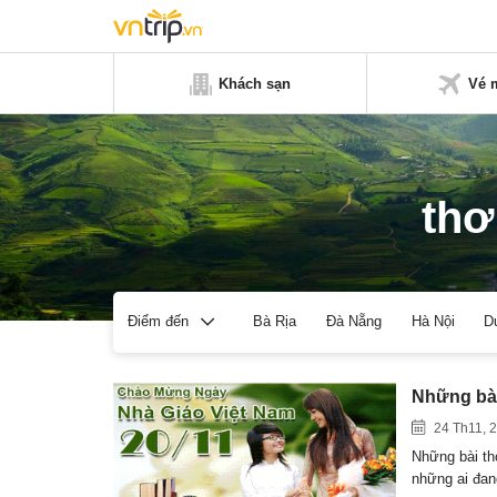
Khách sạn
Vé 
thơ
Bà Rịa
Đà Nẵng
Hà Nội
D
Điểm đến
Những bài
24 Th11, 
Những bài thơ
những ai đa