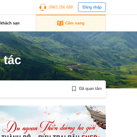
0963 266 688
Đăng nhập
 khách sạn
Cẩm nang
 tác
Đã quan tâm