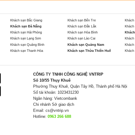
Khách sạn Bắc Giang
Khách sạn Bến Tre
Khách 
Khách sạn Đà Nẵng
Khách sạn Đắk Lắk
Khách 
Khách sạn Hải Phòng
Khách sạn Hòa Bình
Khách
Khách sạn Lạng Sơn
Khách sạn Lào Cai
Khách 
Khách sạn Quảng Bình
Khách sạn Quảng Nam
Khách 
Khách sạn Thanh Hóa
Khách sạn Thừa Thiên Huế
Khách 
CÔNG TY TNHH CÔNG NGHỆ VNTRIP
Số 10/55 Thụy Khuê
Phường Thuỵ Khuê, Quận Tây Hồ, Thành phố Hà Nội
Số tài khoản: 1023431230
Ngân hàng: Vietcombank
Chi nhánh Sở giao dịch
Email:
cs@vntrip.vn
Hotline:
0963 266 688