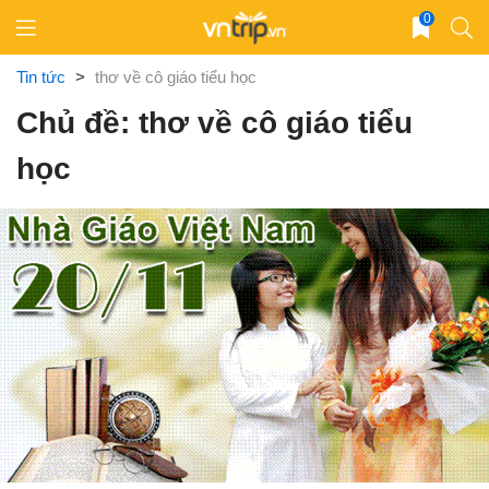
Skip
0
to
content
Tin tức
>
thơ về cô giáo tiểu học
Chủ đề: thơ về cô giáo tiểu
học