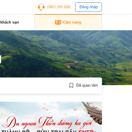
0963 266 688
Đăng nhập
 khách sạn
Cẩm nang
g
Đã quan tâm