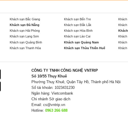
Khách sạn Bắc Giang
Khách sạn Bến Tre
Khách 
Khách sạn Đà Nẵng
Khách sạn Đắk Lắk
Khách 
Khách sạn Hải Phòng
Khách sạn Hòa Bình
Khách
Khách sạn Lạng Sơn
Khách sạn Lào Cai
Khách 
Khách sạn Quảng Bình
Khách sạn Quảng Nam
Khách 
Khách sạn Thanh Hóa
Khách sạn Thừa Thiên Huế
Khách 
CÔNG TY TNHH CÔNG NGHỆ VNTRIP
Số 10/55 Thụy Khuê
Phường Thuỵ Khuê, Quận Tây Hồ, Thành phố Hà Nội
Số tài khoản: 1023431230
Ngân hàng: Vietcombank
Chi nhánh Sở giao dịch
Email:
cs@vntrip.vn
Hotline:
0963 266 688