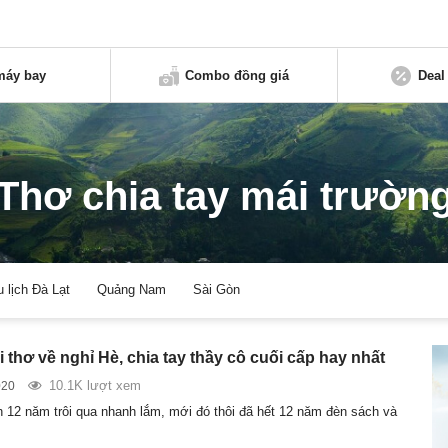
máy bay
Combo đồng giá
Deal
Thơ chia tay mái trườn
u lịch Đà Lạt
Quảng Nam
Sài Gòn
thơ về nghỉ Hè, chia tay thầy cô cuối cấp hay nhất
10.1K lượt xem
020
h 12 năm trôi qua nhanh lắm, mới đó thôi đã hết 12 năm đèn sách và