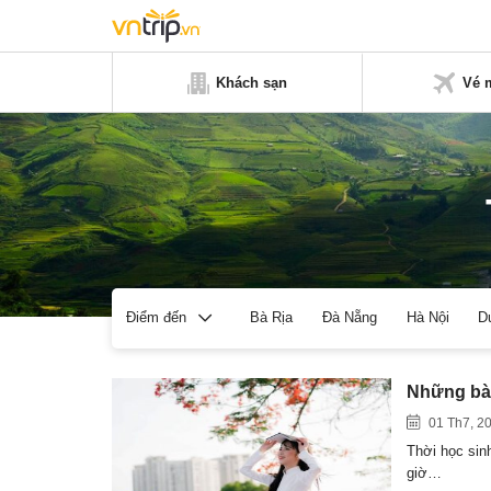
Khách sạn
Vé 
Bà Rịa
Đà Nẵng
Hà Nội
D
Điểm đến
Những bài 
01 Th7, 2
Thời học sin
giờ…