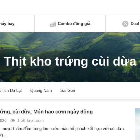
máy bay
Combo đồng giá
Deal
Thịt kho trứng cùi dừa
u lịch Đà Lạt
Quảng Nam
Sài Gòn
trứng, cùi dừa: Món hao cơm ngày đông
1.5K lượt xem
2020
 mượt thấm đẫm trong làn nước màu hổ phách kết hợp với cùi dừa
ếng…