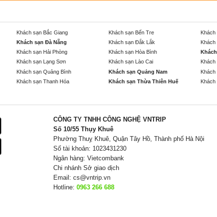
Khách sạn Bắc Giang
Khách sạn Bến Tre
Khách 
Khách sạn Đà Nẵng
Khách sạn Đắk Lắk
Khách 
Khách sạn Hải Phòng
Khách sạn Hòa Bình
Khách
Khách sạn Lạng Sơn
Khách sạn Lào Cai
Khách 
Khách sạn Quảng Bình
Khách sạn Quảng Nam
Khách 
Khách sạn Thanh Hóa
Khách sạn Thừa Thiên Huế
Khách 
CÔNG TY TNHH CÔNG NGHỆ VNTRIP
Số 10/55 Thụy Khuê
Phường Thuỵ Khuê, Quận Tây Hồ, Thành phố Hà Nội
Số tài khoản: 1023431230
Ngân hàng: Vietcombank
Chi nhánh Sở giao dịch
Email:
cs@vntrip.vn
Hotline:
0963 266 688