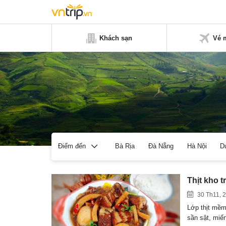
Khách sạn
Vé 
Bà Rịa
Đà Nẵng
Hà Nội
D
Điểm đến
Thịt kho 
30 Th11, 
Lớp thịt mềm
sần sật, mi