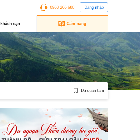
0963 266 688
Đăng nhập
 khách sạn
Cẩm nang
Đã quan tâm