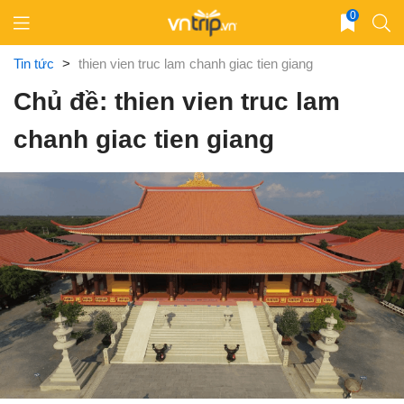
Skip
0
to
content
Tin tức
>
thien vien truc lam chanh giac tien giang
Chủ đề: thien vien truc lam
chanh giac tien giang