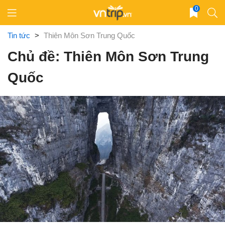
Skip
0
to
content
Tin tức
>
Thiên Môn Sơn Trung Quốc
Chủ đề: Thiên Môn Sơn Trung
Quốc