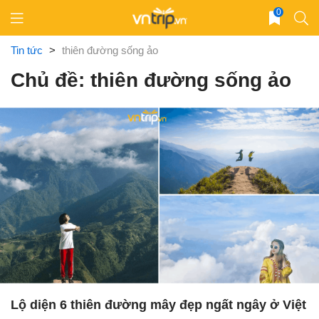
Skip
0
to
content
Tin tức
>
thiên đường sống ảo
Chủ đề: thiên đường sống ảo
Lộ diện 6 thiên đường mây đẹp ngất ngây ở Việt