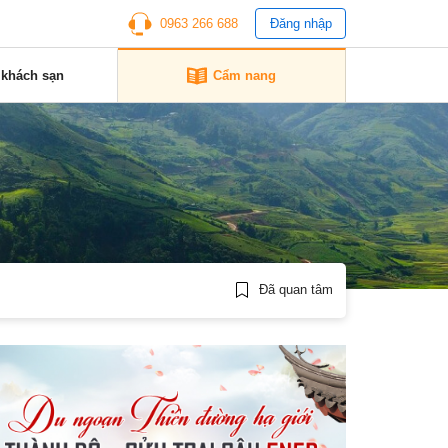
0963 266 688
Đăng nhập
 khách sạn
Cẩm nang
Đã quan tâm