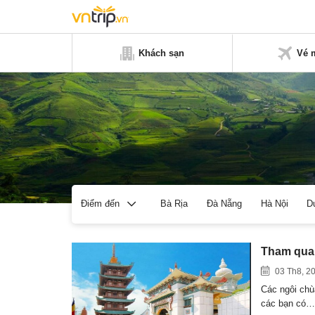
Khách sạn
Vé 
Bà Rịa
Đà Nẵng
Hà Nội
D
Điểm đến
Tham quan
03 Th8, 2
Các ngôi chù
các bạn có…