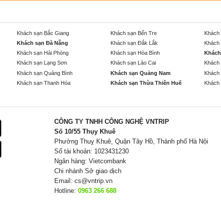
Khách sạn Bắc Giang
Khách sạn Bến Tre
Khách 
Khách sạn Đà Nẵng
Khách sạn Đắk Lắk
Khách 
Khách sạn Hải Phòng
Khách sạn Hòa Bình
Khách
Khách sạn Lạng Sơn
Khách sạn Lào Cai
Khách 
Khách sạn Quảng Bình
Khách sạn Quảng Nam
Khách 
Khách sạn Thanh Hóa
Khách sạn Thừa Thiên Huế
Khách 
CÔNG TY TNHH CÔNG NGHỆ VNTRIP
Số 10/55 Thụy Khuê
Phường Thuỵ Khuê, Quận Tây Hồ, Thành phố Hà Nội
Số tài khoản: 1023431230
Ngân hàng: Vietcombank
Chi nhánh Sở giao dịch
Email:
cs@vntrip.vn
Hotline:
0963 266 688